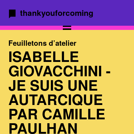
thankyouforcoming
Feuilletons d’atelier
ISABELLE
GIOVACCHINI -
JE SUIS UNE
AUTARCIQUE
PAR CAMILLE
PAULHAN